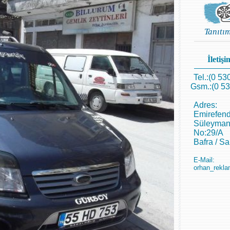
Tanıtı
İletişim
Tel.:(0 53
Gsm.:(0 53
Adres:
Emirefend
Süleyman
No:29/A
Bafra / S
E-Mail:
orhan_rekla