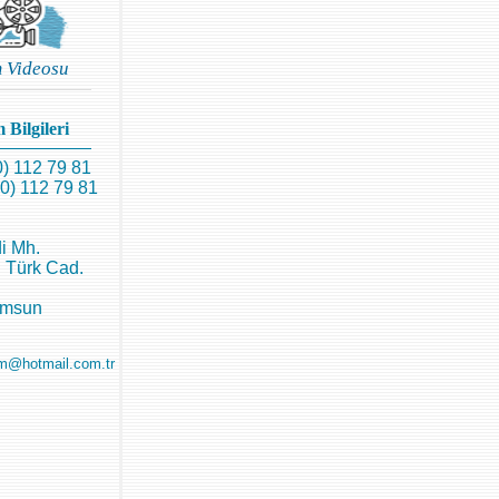
m Videosu
 Bilgileri
0) 112 79 81
0) 112 79 81
i Mh.
 Türk Cad.
amsun
m@hotmail.com.tr