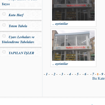
Yazısı
Kutu Harf
.. ayrintilar
Totem Tabela
Uyarı Levhaları ve
Yönlendirme Tabelaları
YAPILAN İŞLER
.. ayrintilar
1
2
3
4
5
6
7
9
-
- -
- -
- -
- -
- -
- -
-
-
8
Bu Kate