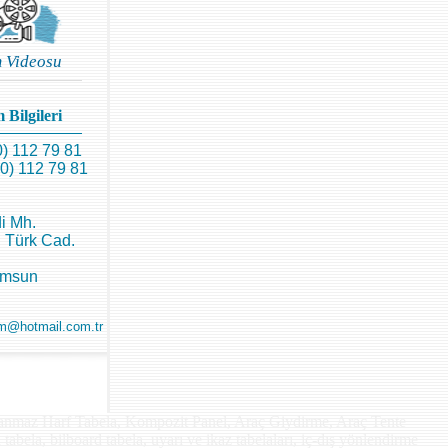
m Videosu
 Bilgileri
0) 112 79 81
0) 112 79 81
i Mh.
 Türk Cad.
amsun
m@hotmail.com.tr
lanmaz Harf Tabela, Kompozit Panel, Araç Giydirme, Araç Tente
 tabela, bilboard tabela, uyarı ve ikaz tabelaları, iç-dış yönlendirme