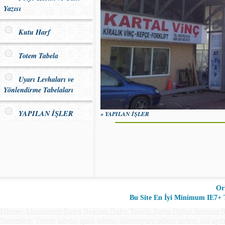
Yazısı
Kutu Harf
Totem Tabela
Uyarı Levhaları ve
Yönlendirme Tabelaları
YAPILAN İŞLER
» YAPILAN İŞLER
Or
Bu Site En İyi Minimum IE7+ Ta
Hizmet Alanlarımız:Bafra Reklam,Bafra Tabela,Bafra Dijital,Samsun R
Sistemleri, Totem tabela, ışıklı tabela, alüminyum tabela türleri, led ay