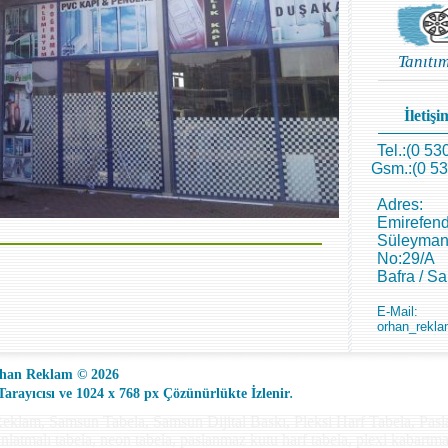
Tanıtı
İletişim
Tel.:(0 53
Gsm.:(0 53
Adres:
Emirefend
Süleyman
No:29/A
Bafra / S
E-Mail:
orhan_rekla
han Reklam © 2026
.
rayıcısı ve 1024 x 768 px Çözünürlükte İzlenir
eklam, Samsun Tabela, Samsun Dijital Baskı, Pleksi Harf Tabela, Pas
dınlatmalı tabela, neon tabela, paslanmaz kutu harf tabela, plexi kabartma