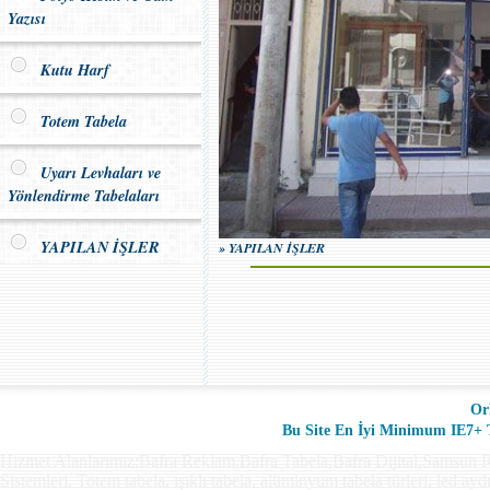
Yazısı
Kutu Harf
Totem Tabela
Uyarı Levhaları ve
Yönlendirme Tabelaları
YAPILAN İŞLER
» YAPILAN İŞLER
Or
Bu Site En İyi Minimum IE7+ Ta
Hizmet Alanlarımız:Bafra Reklam,Bafra Tabela,Bafra Dijital,Samsun R
Sistemleri, Totem tabela, ışıklı tabela, alüminyum tabela türleri, led ay