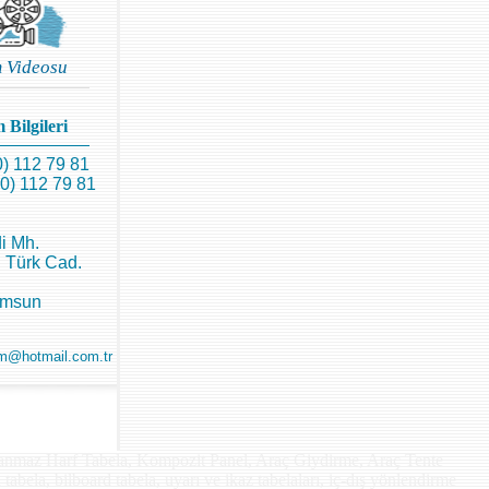
m Videosu
 Bilgileri
0) 112 79 81
0) 112 79 81
i Mh.
 Türk Cad.
amsun
m@hotmail.com.tr
lanmaz Harf Tabela, Kompozit Panel, Araç Giydirme, Araç Tente
 tabela, bilboard tabela, uyarı ve ikaz tabelaları, iç-dış yönlendirme