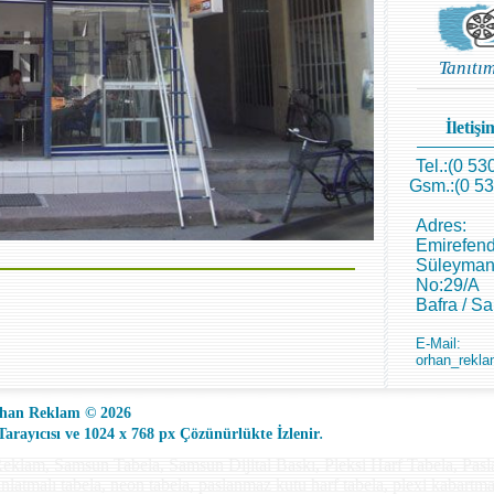
Tanıtı
İletişim
Tel.:(0 53
Gsm.:(0 53
Adres:
Emirefend
Süleyman
No:29/A
Bafra / S
E-Mail:
orhan_rekla
han Reklam © 2026
.
rayıcısı ve 1024 x 768 px Çözünürlükte İzlenir
eklam, Samsun Tabela, Samsun Dijital Baskı, Pleksi Harf Tabela, Pas
dınlatmalı tabela, neon tabela, paslanmaz kutu harf tabela, plexi kabartma