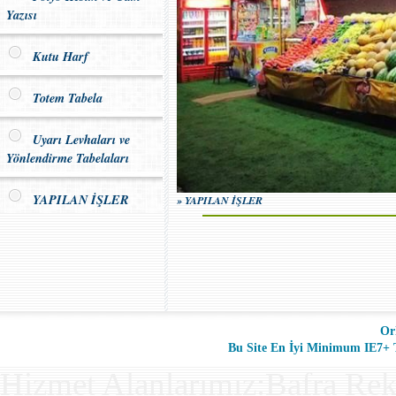
Yazısı
Kutu Harf
Totem Tabela
Uyarı Levhaları ve
Yönlendirme Tabelaları
YAPILAN İŞLER
» YAPILAN İŞLER
Or
Bu Site En İyi Minimum IE7+ Ta
Hizmet Alanlarımız:Bafra Rek