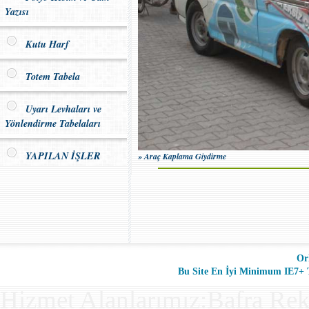
Yazısı
Kutu Harf
Totem Tabela
Uyarı Levhaları ve
Yönlendirme Tabelaları
YAPILAN İŞLER
» Araç Kaplama Giydirme
Or
Bu Site En İyi Minimum IE7+ Ta
Hizmet Alanlarımız:Bafra Rek